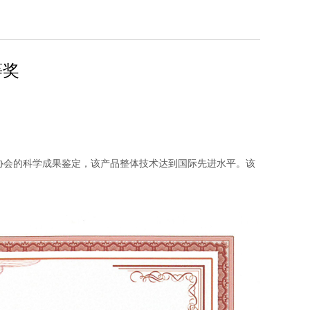
等奖
术协会的科学成果鉴定，该产品整体技术达到国际先进水平。该