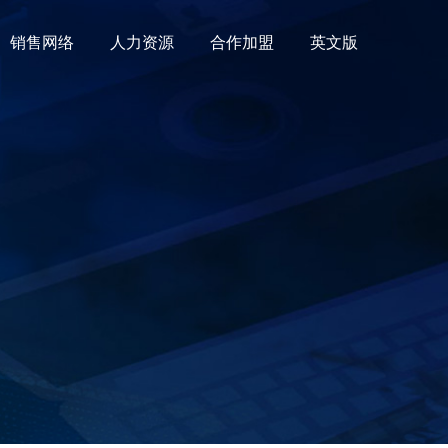
销售网络
人力资源
合作加盟
英文版