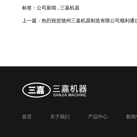
标签：公司新闻 , 三嘉机器
上一篇：
热烈祝贺德州三嘉机器制造有限公司顺利通
首页
关于我们
产品中心
新闻