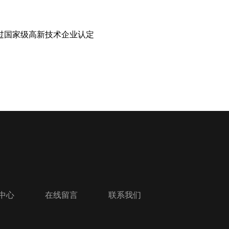
过国家级高新技术企业认定
中心
在线留言
联系我们